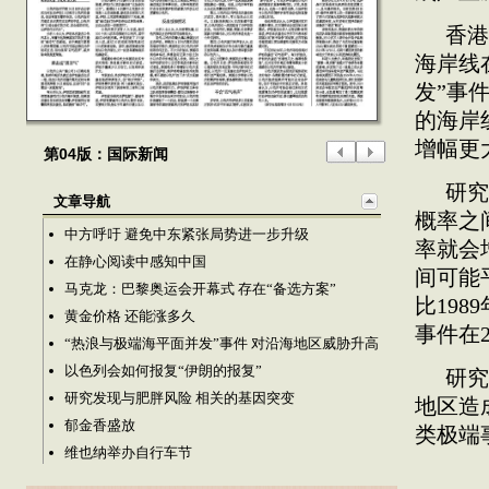
香港
海岸线
发”事件
的海岸
增幅更
第04版：国际新闻
研究
文章导航
概率之
中方呼吁 避免中东紧张局势进一步升级
率就会
在静心阅读中感知中国
间可能
马克龙：巴黎奥运会开幕式 存在“备选方案”
比198
黄金价格 还能涨多久
事件在2
“热浪与极端海平面并发”事件 对沿海地区威胁升高
以色列会如何报复“伊朗的报复”
研究
研究发现与肥胖风险 相关的基因突变
地区造
郁金香盛放
类极端
维也纳举办自行车节