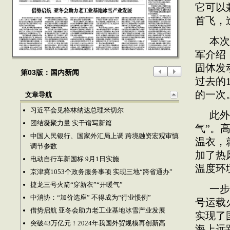
它可以
首飞，
本次
军介绍
固体发
第03版：国内新闻
过去的
的一次
文章导航
习近平会见格林纳达总理米切尔
此外
团结凝聚力量 实干谱写新篇
气”。
中国人民银行、国家外汇局上调 跨境融资宏观审慎
温衣，
调节参数
加了热
电动自行车新国标 9月1日实施
温度环
京津冀1053个政务服务事项 实现三地“跨省通办”
捷龙三号火箭“穿新衣”“开暖气”
一步
中消协：“加价选座” 不得成为“行业惯例”
号运载
借势启航 亚冬会助力老工业基地冰雪产业发展
实现了
突破43万亿元！2024年我国外贸规模再创新高
海上远