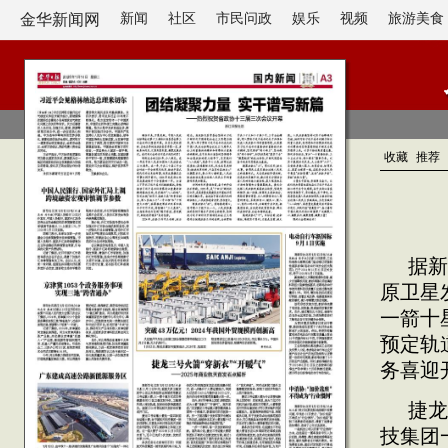
金华新闻网
新闻
社区
市民问政
娱乐
视频
旅游美食
收藏
推荐
据新
原卫星
一箭十
预定轨
务喜迎
捷龙
技集团