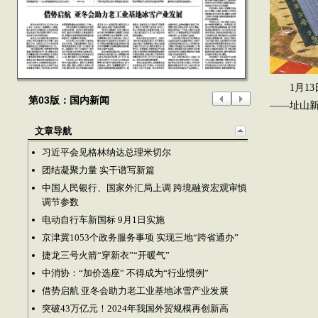
1月1
第03版：国内新闻
——址山新
文章导航
习近平会见格林纳达总理米切尔
团结凝聚力量 实干谱写新篇
中国人民银行、国家外汇局上调 跨境融资宏观审慎
调节参数
电动自行车新国标 9月1日实施
京津冀1053个政务服务事项 实现三地“跨省通办”
捷龙三号火箭“穿新衣”“开暖气”
中消协：“加价选座” 不得成为“行业惯例”
借势启航 亚冬会助力老工业基地冰雪产业发展
突破43万亿元！2024年我国外贸规模再创新高