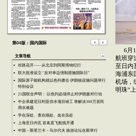
第04版：国内国际
6月
文章导航
航班穿
丝路花开——从北京到阿斯塔纳纪行
至日内
联大批准设立 “反对单边强制措施国际日”
海浦东
国际原子能机构就以色列袭击 伊朗核设施问题举行
机场，
特别会议
明珠”
21国联合声明： 以色列必须停止对伊朗敌对行动
中企承建尼日利亚供水项目竣工 将解决300万居民
用水难题
学在深处、查在细处、改在实处
上海至日内瓦 首条直飞航线开通
中国－斯里兰卡－马尔代夫 旅游论坛在斯举行