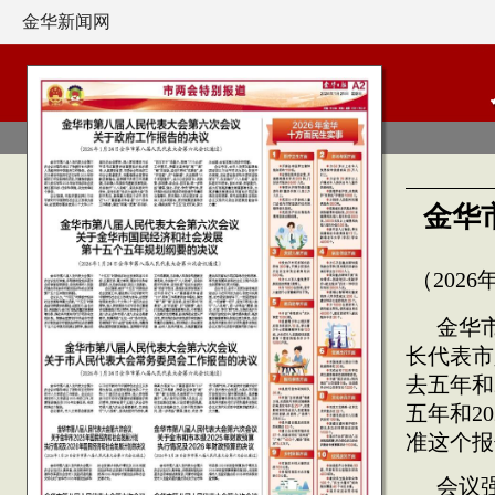
金华新闻网
金华
（202
金华
长代表市
去五年和
五年和2
准这个报
会议