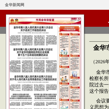
金华新闻网
金华
（202
金华
检察长所
院过去一
这个报告
会议
义思想为