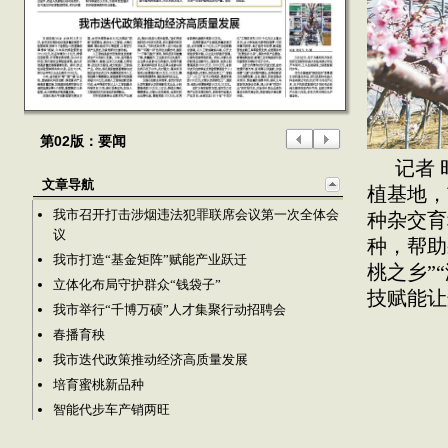
第02版：要闻
记者 
文章导航
植基地，
我市召开打击涉烟违法犯罪联席会议第一次全体会
种杂交育
议
种，帮助
我市打造“基金矩阵”赋能产业跃迁
桃之乡”
立体化布局守护群众“钱袋子”
技赋能让
我市举行“千博万硕”人才集聚行动招聘会
春播育秧
我市迭代政策推动经济高质量发展
培育蜜桃新品种
智能代步车产销两旺