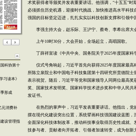
术奖获得者等颁奖并发表重要讲话。他强调，“十五五”时
必须抓住历史机遇，迎接时代挑战，加快推进高水平科技自
强国的目标坚定迈进，扎扎实实以科技创新支撑和引领中
李强主持大会，赵乐际、王沪宁、蔡奇、李希出席大
上午10时30分，大会开始，全场起立，高唱国歌。
丁薛祥宣读《中共中央、国务院关于2025年度国家
中国科协第十
仪式号角响起，习近平首先向获得2025年度国家最
所陈立泉院士和中国电子科技集团第十四研究所贲德院士
学习读本》
表示祝贺。随后，习近平等党和国家领导人同两位最高奖
奖、国家技术发明奖、国家科学技术进步奖和中华人民共
秋季形成
发证书。
在热烈的掌声中，习近平发表重要讲话。他指出，党
亿元消费补
摆在现代化建设突出位置，系统擘画科技强国建设蓝图，
发建设管理指
全面深化科技体制改革，推动科技事业取得历史性成就、
技参与者、贡献者向开拓者、引领者加速转变，成为创新