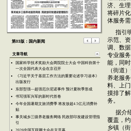
济、生理
将碎片化
体服务需
指引
示范、资
第03版：国内新闻
调、数据
文章导航
专业服务
能，同时
国家科学技术奖励大会两院院士大会 中国科协第十
一次全国代表大会在京召开
（街道）
《习近平关于基层工作方法的重要论述学习读本》
养老服务
出版发行
料、上门
东部型强—超强厄尔尼诺事件 预计夏秋季形成
摸排了解
书写强军兴军的新时代答卷
务。
今年全国暑期文旅消费季 将发放超4.5亿元消费补
贴
据介
事关城乡三级养老服务网络 民政部印发建设管理指
覆盖，约
引
乡镇（街
2026中国互联网大会在京开幕