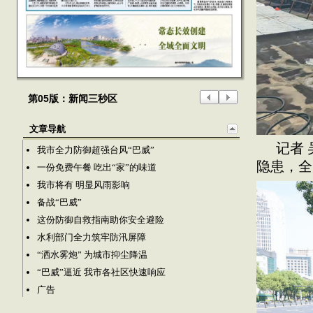
第05版：新闻三秒区
文章导航
记者
我市全力防御超强台风“巴威”
隐患，全
一份免费午餐 吃出“家”的味道
我市将有 明显风雨影响
备战“巴威”
这份防御自救指南助你安全避险
水利部门全力筑牢防汛屏障
“洒水雾炮” 为城市抑尘降温
“巴威”逼近 我市各社区快速响应
广告