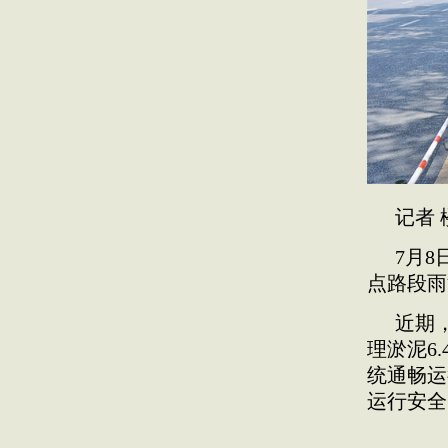
记者 
7月
点路段雨
近期，
理淤泥6
统通畅运
运行安全