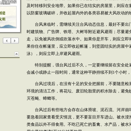
及时转移到安全地带。如果你已在结实的房屋里，则应在窗
以防窗玻璃破碎，并收起屋内外的各类容易被大风吹动的
台风来临时，需继续关注台风动态信息，最好不要出
时建筑物、广告牌、铁塔、大树等附近避风避雨；尽量避
走，以免被风吹倒或吹落水中。如果你是开车，则应立即
果你住在帐篷里，应立即收起帐篷，到坚固结实的房屋中
泳），则应立即上岸避风避雨。
特别提醒，强台风过后不久，一定要继续留在安全处
会减小或静止一段时间，通常这种平静持续不到1个小时
台风过境后，在没有十足的安全把握前，不要随意检
环境的清洁工作，将花坛、废旧轮胎里的积水除去，避免
灭苍蝇、蟑螂等。
台风过后有些地方会存在山体滑坡、泥石流、河岸崩
要急着回家查看受灾情况，更不要盲目开车进山。被水浸
类食品以外不得食用。不吃已死亡的畜禽、水产品，被水