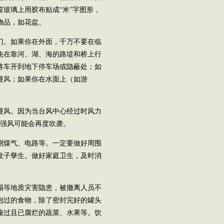
玻璃上用胶布贴成“米”字图形，
物品，如花盆。
门。如果你在外面，千万不要在临
免在靠河、湖、海的路堤和桥上行
将车开到地下停车场或隐蔽处；如
避风；如果你在水面上（如游
避风。因为当台风中心经过时风力
，强风可能会再度吹袭。
测煤气、电路等。一定要做好周围
蚊子孳生。做好家庭卫生，及时消
塌等地质灾害隐患，被撤离人员不
泡过的食物，除了密封完好的罐头
淹过且已腐烂的蔬菜、水果等。饮