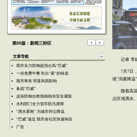
第05版：新闻三秒区
文章导航
记者 李
我市全力防御超强台风“巴威”
7月7
一份免费午餐 吃出“家”的味道
境“消暑降温
我市将有 明显风雨影响
备战“巴威”
随着高
这份防御自救指南助你安全避险
点区域洒水
水利部门全力筑牢防汛屏障
“洒水雾炮” 为城市抑尘降温
“巴威”逼近 我市各社区快速响应
广告