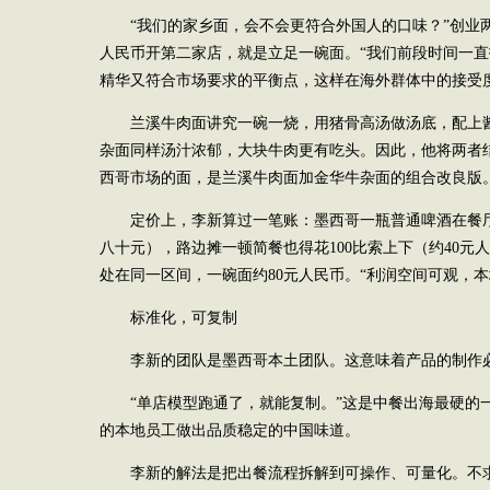
“我们的家乡面，会不会更符合外国人的口味？”创业两
人民币开第二家店，就是立足一碗面。“我们前段时间一
精华又符合市场要求的平衡点，这样在海外群体中的接受
兰溪牛肉面讲究一碗一烧，用猪骨高汤做汤底，配上
杂面同样汤汁浓郁，大块牛肉更有吃头。因此，他将两者
西哥市场的面，是兰溪牛肉面加金华牛杂面的组合改良版
定价上，李新算过一笔账：墨西哥一瓶普通啤酒在餐厅卖
八十元），路边摊一顿简餐也得花100比索上下（约40元
处在同一区间，一碗面约80元人民币。“利润空间可观，本
标准化，可复制
李新的团队是墨西哥本土团队。这意味着产品的制作
“单店模型跑通了，就能复制。”这是中餐出海最硬的
的本地员工做出品质稳定的中国味道。
李新的解法是把出餐流程拆解到可操作、可量化。不