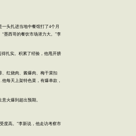
而是一头扎进当地中餐馆打了4个月
“墨西哥的餐饮市场潜力大。”李
迈得扎实。积累了经验，他甩开膀
排、红烧肉、酱爆肉、梅干菜扣
…他每天上架特色菜，有爆单款，
生意火爆到超出预期。
受度高。”李新说，他走访考察市