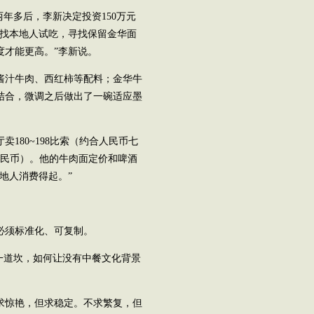
年多后，李新决定投资150万元
直找本地人试吃，寻找保留金华面
度才能更高。”李新说。
酱汁牛肉、西红柿等配料；金华牛
结合，微调之后做出了一碗适应墨
。
180~198比索（约合人民币七
人民币）。他的牛肉面定价和啤酒
地人消费得起。”
必须标准化、可复制。
一道坎，如何让没有中餐文化背景
求惊艳，但求稳定。不求繁复，但