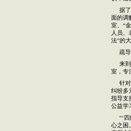
据了
面的调
室、“
人员、
法”的
疏导
来到
室，专
针对
纠纷多
指导支
公益学
“‘
心之困