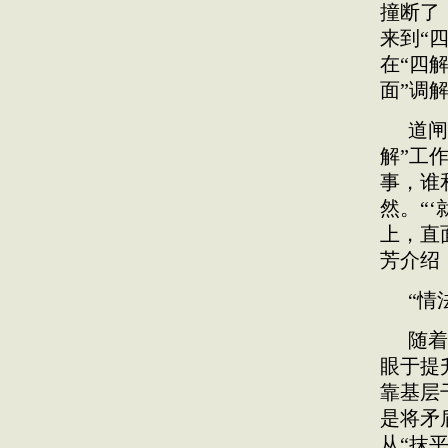
撞断了
来到“
在“四
面”调
道闸
解”工
事，谁
然。“
上，直
芳介绍
“情
随着
眼于提
靠基层
是将矛
从“抹平