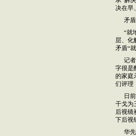
承“解
决在早
矛盾
“就
层、化
矛盾“
记者
字很是
的家庭
们评理
日前
干戈为
后视镜
下后视
华先