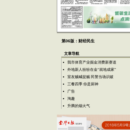
第06版：财经民生
文章导航
我市体育产业掘金消费新赛道
外地新人纷纷在金“就地成家”
室友贼喊捉贼 民警当场识破
三餐四季 你是厨神
广告
淘趣
升腾的烟火气