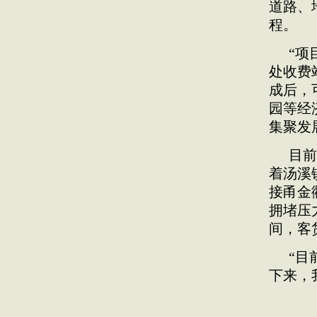
道路、
程。
“项
处收费
成后，
园等经
集聚发
目前
着汤溪
接甬金
拥堵压
间，客
“目
下来，