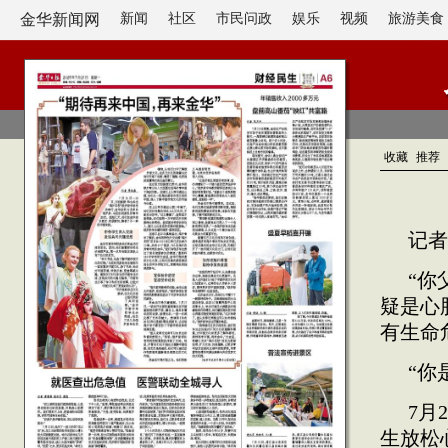
金华新闻网
新闻
社区
市民问政
娱乐
视频
旅游美食
收藏
推荐
记者
“你
疑是心
有生命
“你
7月
生放松