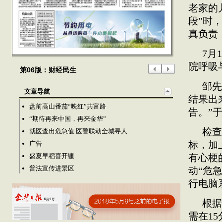
老家的
段”时
真负责
7月
院呼吸
第06版：财经民生
邹先
文章导航
结果出
盘前高山番茄“映红”共富路
告。”
“期待再来中国，再来金华”
检查
就医查出危急值 医警联动全城寻人
广告
标，加
盛夏早稻喜开镰
有心梗
普法宣传进景区
动“危
行电脑
根据
需在1