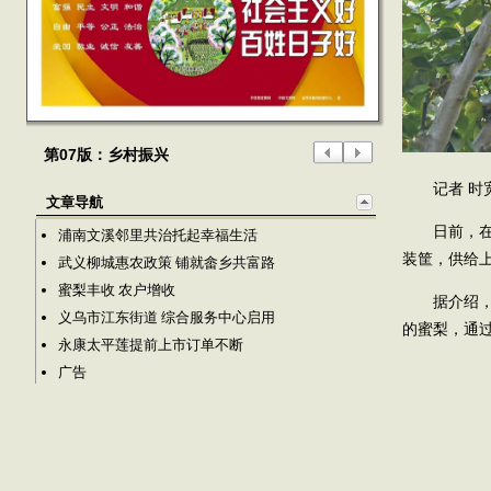
第07版：乡村振兴
记者 时
文章导航
日前，
浦南文溪邻里共治托起幸福生活
装筐，供给
武义柳城惠农政策 铺就畲乡共富路
蜜梨丰收 农户增收
据介绍
义乌市江东街道 综合服务中心启用
的蜜梨，通
永康太平莲提前上市订单不断
广告