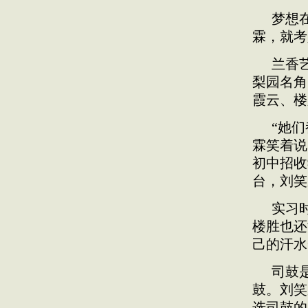
梦想
霖，就考
兰香
梨园名角
霞云、楼
“她
霖笑着说
初中招收
台，刘笑
实习
楼胜也还
己的汗水
司鼓
鼓。刘笑
选司鼓的