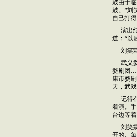
鼓由于临
鼓。”刘
自己打得
演出
道：“以
刘笑
武义
婺剧团…
康市婺剧
天，武戏
记得
着演。手
台边等着
刘笑
开的。每