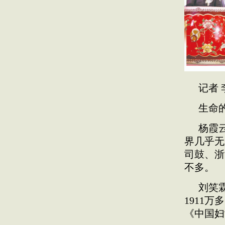
记者 
生命
杨霞
界几乎无
司鼓、浙
不多。
刘笑
1911
《中国妇