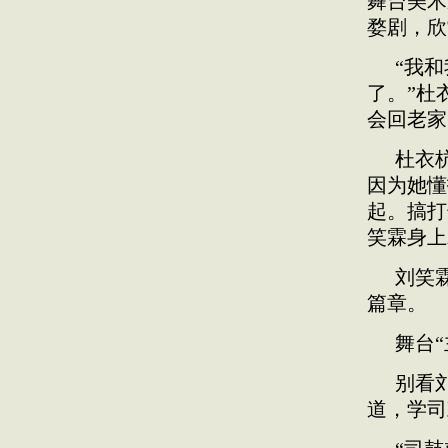
舞台美术
婺剧，欣
“我
了。”杜
会回老家
杜衣
因为她懂
起。搞打
笑霖身上
刘笑
篇章。
舞台“
别看
道，学司