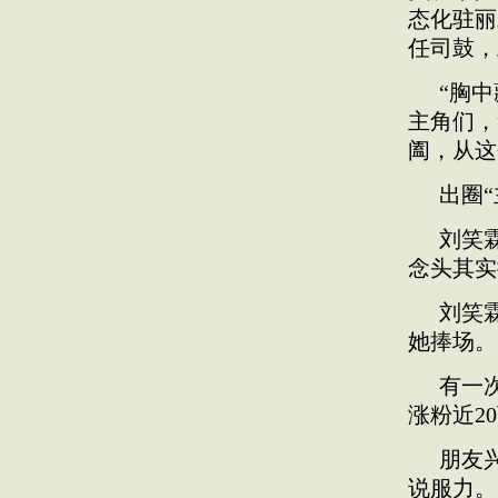
态化驻丽
任司鼓，
“胸
主角们，
阖，从这
出圈“
刘笑
念头其实
刘笑
她捧场。
有一
涨粉近2
朋友
说服力。