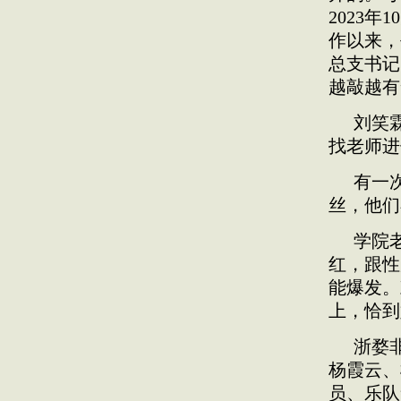
2023
作以来，
总支书记
越敲越有
刘笑
找老师进
有一
丝，他们
学院
红，跟性
能爆发。
上，恰到
浙婺
杨霞云、
员、乐队