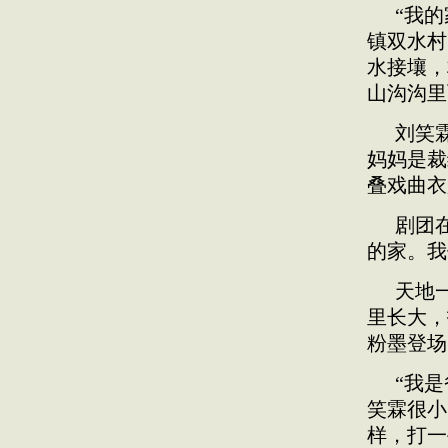
“我
镇双水村
水接壤，
山沟沟里
刘笑
妈妈是裁
叠戏曲衣
剧团
的家。我
天地
里长大，
粉墨登场
“我
笑霖很小
样，打一