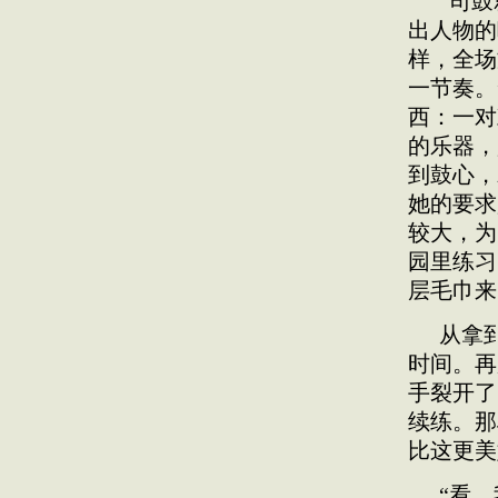
“司
出人物的
样，全场
一节奏。
西：一对
的乐器，
到鼓心，
她的要求
较大，为
园里练习
层毛巾来
从拿
时间。再
手裂开了
续练。那
比这更美
“看