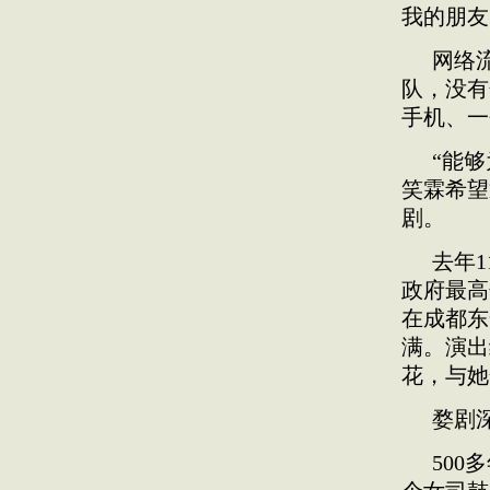
我的朋友
网络
队，没有
手机、一
“能
笑霖希望
剧。
去年
政府最高
在成都东
满。演出
花，与她
婺剧
50