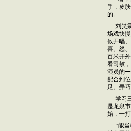
手，皮肤
的。
刘笑
场戏快慢
候开唱、
喜、怒、
百米开外
看司鼓，
演员的一
配合到位
足、弄巧
学习
是龙泉市
始，一打
“能