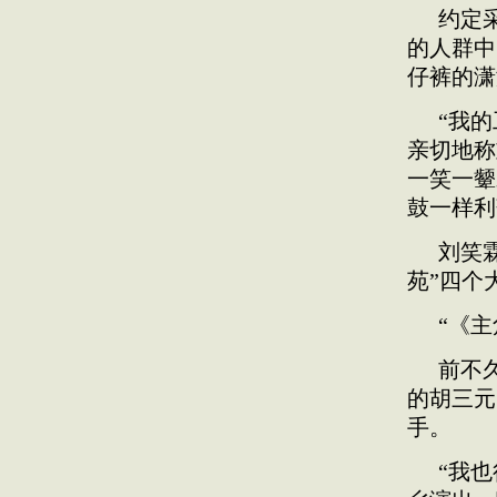
约定
的人群中
仔裤的潇
“我
亲切地称
一笑一颦
鼓一样利
刘笑
苑”四个
“《
前不
的胡三元
手。
“我