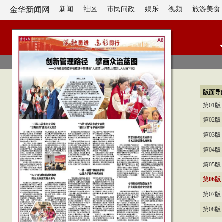
金华新闻网
新闻
社区
市民问政
娱乐
视频
旅游美食
版面导
第01
第02
第03
第04
第05
第06
第07
第08