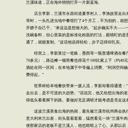
兰溪味道，正在海外悄悄打开一片新蓝海。
店主李新，兰溪市永昌街道夏李村人，李渔故里走出来的
哥时，一头扎进当地中餐馆打了4个月工，不为别的，就想
开膀子自己干。“来这边是想做大的。”起步确实不大——
洗碗备料，但心里装的是标准化粉面的打法，眼睛盯的是
通了，就能复制。”这话他说得轻松，步子迈得却扎实。
经营上，李新算过一笔账，墨西哥一瓶普通啤酒在餐厅卖
70多元），路边摊一顿简餐也得花个100比索上下（约4
酒处在同一区间，在本地属于中等偏上消费。“利润空间
费得起。”
世界杯给本地餐饮带来一拨人流，李新却看得通透：
走出去，是不可逆的大趋势。”话说完，他又给想出海的老
得低头看看脚下的路。要做好充足调研才能考虑是否走这条
这波兰溪美食出海的热闹，最先被兰溪市杭州商会执行
意大利米兰出差，街头逛着逛着，猛然看见一块“兰溪牛肉
便那家店的老板不是兰溪人，他也暗暗上了心。从那以后