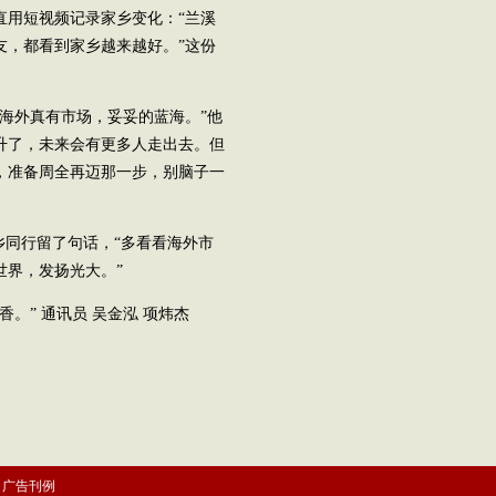
直用短视频记录家乡变化：“兰溪
友，都看到家乡越来越好。”这份
海外真有市场，妥妥的蓝海。”他
升了，未来会有更多人走出去。但
，准备周全再迈那一步，别脑子一
乡同行留了句话，“多看看海外市
世界，发扬光大。”
。” 通讯员 吴金泓 项炜杰
|
广告刊例