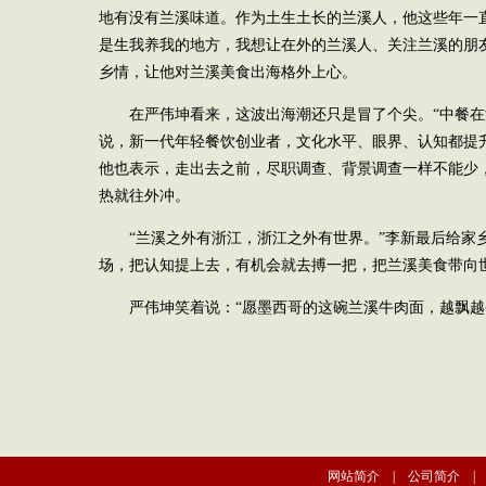
地有没有兰溪味道。作为土生土长的兰溪人，他这些年一
是生我养我的地方，我想让在外的兰溪人、关注兰溪的朋
乡情，让他对兰溪美食出海格外上心。
在严伟坤看来，这波出海潮还只是冒了个尖。“中餐在
说，新一代年轻餐饮创业者，文化水平、眼界、认知都提
他也表示，走出去之前，尽职调查、背景调查一样不能少
热就往外冲。
“兰溪之外有浙江，浙江之外有世界。”李新最后给家
场，把认知提上去，有机会就去搏一把，把兰溪美食带向
严伟坤笑着说：“愿墨西哥的这碗兰溪牛肉面，越飘越香
网站简介
|
公司简介