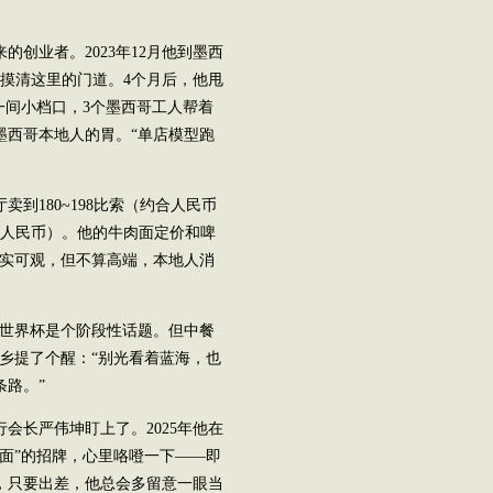
创业者。2023年12月他到墨西
摸清这里的门道。4个月后，他甩
一间小档口，3个墨西哥工人帮着
墨西哥本地人的胃。“单店模型跑
到180~198比索（约合人民币
0元人民币）。他的牛肉面定价和啤
确实可观，但不算高端，本地人消
“世界杯是个阶段性话题。但中餐
乡提了个醒：“别光看着蓝海，也
路。”
会长严伟坤盯上了。2025年他在
面”的招牌，心里咯噔一下——即
，只要出差，他总会多留意一眼当