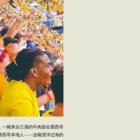
外，一碗来自兰溪的牛肉面在墨西哥
墨西哥本地人——这碗漂洋过海的