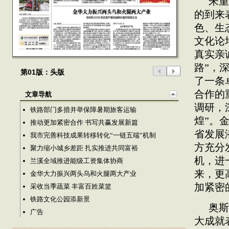
朱重
的到来
色、生
文化论
真实亲
路”，
第01版：头版
了一条
合作的
文章导航
调研，
铁路部门多措并举保障暑期旅客运输
煌”。
推动更加紧密合作 书写共赢发展新篇
省发展
我市完善科技成果转移转化“一链五端”机制
方充分
聚力缩小城乡差距 扎实推进共同富裕
机，进
兰溪全域推进能级工资集体协商
来，更
金华大力振兴两头乌和火腿两大产业
加紧密
采收当季蔬菜 丰富百姓菜篮
铁路文化公园添新景
奥斯
广告
大成就