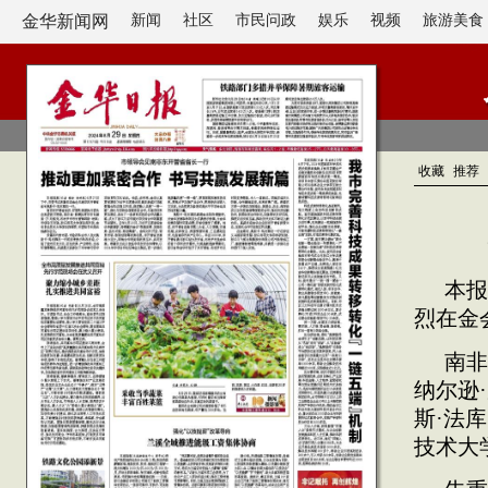
金华新闻网
新闻
社区
市民问政
娱乐
视频
旅游美食
收藏
推荐
本报
烈在金
南非
纳尔逊
斯·法
技术大