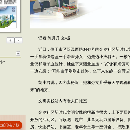
记者 陈月丹 文/摄
近日，位于市区双溪西路3447号的金奥社区新时
一手拿着快递盒一手牵着孙女，边走边小声聊天。一楼
小”
量仪和电子血压计，她坐下来测量血压：“好像有点偏高
一边安慰：“可能由于刚刚走过路，坐下来安静一会再试
胡小君说，因为离得近，她和孙女几乎每天早晚都前来
来”的地方。
文明实践站内有老人日托室
金奥社区新时代文明实践站很新也很大，上下两层近2
开放的活动区。阅读吧、超市、儿童无动力游乐设备、
房、快递驿站、书画室、老年食堂等一应俱全，“行政服