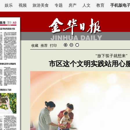
娱乐
视频
旅游美食
专题
房产
人文
教育
手机版电
收藏
推荐
打印
“放下筷子就想来”
市区这个文明实践站用心服