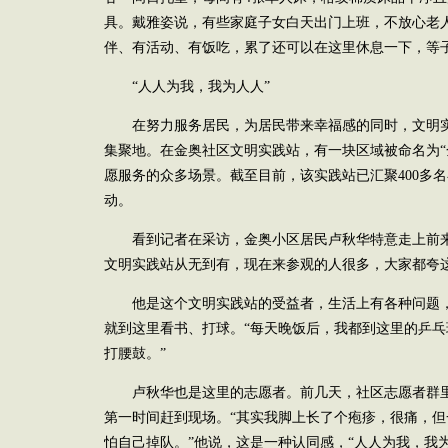
具。戴雅姿说，有些家庭子女白天出门上班，不放心老
伴、有活动、有饭吃，累了还可以在这里休息一下，等
“人人为我，我为人人”
在努力服务居民，为居民带来幸福感的同时，文明
集聚地。在金奥社区文明实践站，有一块区域被命名为“
愿服务的众多场景。截至目前，该实践站已汇聚400多
动。
看到记者在采访，金奥小区居民卢秋华特意走上前来
文明实践站从无到有，现在来参观的人很多，大家都夸
他是这个文明实践站的受益者，生活上有各种问题
就到这里看书、打球。“每天晚饭后，我都到这里的乒
打腰鼓。”
卢秋华也是这里的志愿者。前几天，社区志愿者群
第一时间赶到现场。“其实我脚上长了个疱疹，很痛，
怕自己掉队。”他说，这是一种认同感，“人人为我，我