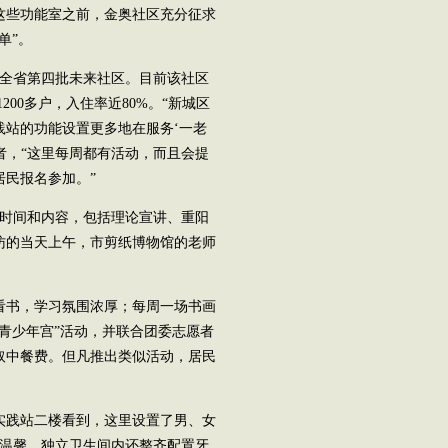
这些功能室之前，金奥社区充分征求
单”。
、全省第四批未来社区。目前该社区
200多户，入住率近80%。“新城区
践站的功能设置更多地在服务‘一老
者，“这里每周都有活动，而且会提
民报名参加。”
体时间和内容，包括理论宣讲、重阳
访的当天上午，市剪纸博物馆的老师
看书，学习氛围浓厚；每周一场书画
青少年宫”活动，并联合团委志愿者
取中餐费。但凡推出类似活动，居民
实践站二楼看到，这里设置了男、女
且温馨，独立卫生间内还整齐配置牙