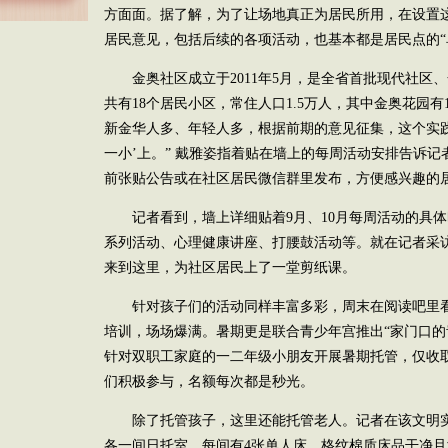
方面面。据了解，为了让场地真正为居民所用，在设置
居民意见，包括后续的各项活动，也基本都是居民点的“
金奥社区成立于2011年5月，是全省首批现代社区
共有18个居民小区，常住人口1.5万人，其中金奥花园有1
新金华人多、年轻人多，根据前期的意见征集，这个实
一小’上。” 戴雅姿指着贴在墙上的每周活动安排告诉记
前张贴公告或在社区居民微信群里发布，方便感兴趣的居
记者看到，墙上详细贴着9月、10月每周活动的具
系列活动、心理健康讲座、打腰鼓活动等。就在记者采
来到这里，为社区居民上了一堂剪纸课。
针对孩子们的活动同样丰富多彩，周末在阅读吧里
培训，场场爆满。暑期更是联合青少年宫推出“家门口的
针对双职工家庭的一二年级小朋友开展暑期托管，仅收
们积极参与，名额每次都是秒光。
除了托管孩子，这里还能托管老人。记者在该文明
各一间日托室，每间有4张单人床，格纹棉质床品干净