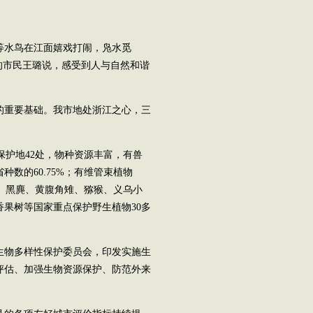
等水鸟在江面嬉戏打闹，凫水觅
的市民王璐说，感受到人与自然和谐
的重要基础。我市地处浙江之心，三
然保护地42处，物种资源丰富，有兽
种数的60.75%；有维管束植物
山甲、黑麂、黄腹角雉、猕猴、义乌小
果树等国家重点保护野生植物30多
生物多样性保护委员会，印发实施生
评估、加强生物资源保护、防范外来