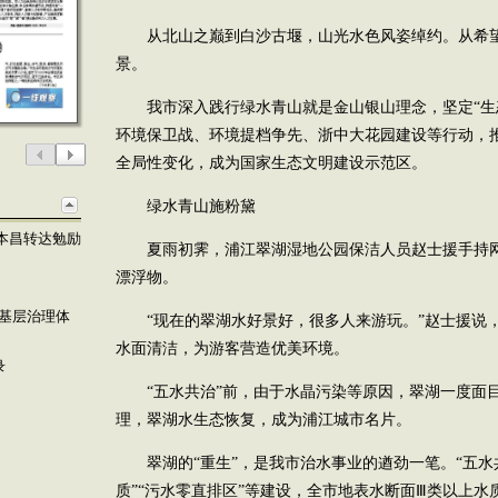
从北山之巅到白沙古堰，山光水色风姿绰约。从希
景。
我市深入践行绿水青山就是金山银山理念，坚定“生
环境保卫战、环境提档争先、浙中大花园建设等行动，
全局性变化，成为国家生态文明建设示范区。
绿水青山施粉黛
本昌转达勉励
夏雨初霁，浦江翠湖湿地公园保洁人员赵士援手持
漂浮物。
进基层治理体
“现在的翠湖水好景好，很多人来游玩。”赵士援说
水面清洁，为游客营造优美环境。
录
“五水共治”前，由于水晶污染等原因，翠湖一度面
理，翠湖水生态恢复，成为浦江城市名片。
翠湖的“重生”，是我市治水事业的遒劲一笔。“五水
质”“污水零直排区”等建设，全市地表水断面Ⅲ类以上水质从