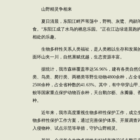
山野精灵争相来
夏日清晨，东阳江畔芦苇荡中，野鸭、灰鹭、鸬鹚
食。“东阳江成了水鸟的栖息乐园。”正在江边绿道晨跑
相处的乐趣。
生物多样性关系人类福祉，是人类赖以生存和发展
面环山夹一川，自然禀赋优越，生态资源丰富。
据统计，我市森林覆盖率达56.96%，建有各类自
类、鸟类、爬行类、两栖类等野生动物4800余种，占全省
2500余种，占全省种数的41.63%。其中，有中华穿
鲵等国家重点保护动物百余种，天台鹅尔枥、永瓣藤、香
种。
近年来，我市高度重视生物多样性保护工作，成立
物多样性保护工作方案，通过完善保护体系、开展调查
入侵物种、试点示范等举措，守护山野精灵。