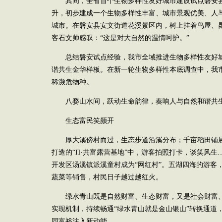
其间，全省首个生物多样性友好城市建设试点磐安
升，初步建成一个生物多样性丰富、城市景观优美、人
城市。在磐安县安文街道花溪景区内，树上挂着鸟屋、昆
客石文帅感叹：“这是对大自然的温情呵护。”
总结磐安试点经验，我市全域推进生物多样性友好
谐共生金华样板。在新一轮生物多样性本底调查中，我
稀濒危物种。
八婺山水间，跃动生命韵律，奏响人与自然和谐共
生态富民笑颜开
厚大溪傍村而过，生态步道沿溪分布；千亩稻田铺
打造的“Π·共富露营基地”中，游客拍照打卡，谈笑风
开发区汤溪镇派溪童村成为“网红村”。五湖四海的游客
蔬菜等销售，村民日子越过越红火。
绿水青山既是自然财富、生态财富，又是社会财富
实现机制，持续畅通“绿水青山就是金山银山”转换通道
同富裕注入新动能。