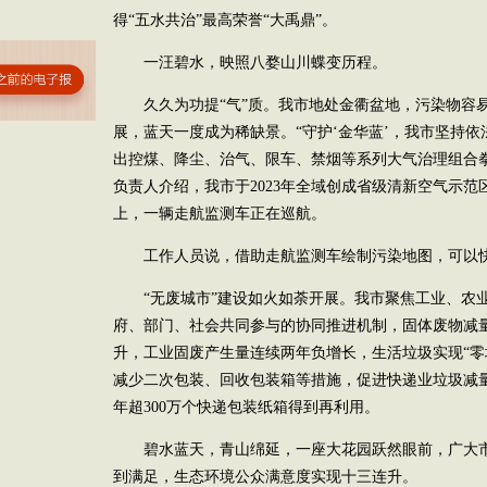
得“五水共治”最高荣誉“大禹鼎”。
一汪碧水，映照八婺山川蝶变历程。
久久为功提“气”质。我市地处金衢盆地，污染物容
展，蓝天一度成为稀缺景。“守护‘金华蓝’，我市坚持
出控煤、降尘、治气、限车、禁烟等系列大气治理组合
负责人介绍，我市于2023年全域创成省级清新空气示
上，一辆走航监测车正在巡航。
工作人员说，借助走航监测车绘制污染地图，可以
“无废城市”建设如火如荼开展。我市聚焦工业、农
府、部门、社会共同参与的协同推进机制，固体废物减
升，工业固废产生量连续两年负增长，生活垃圾实现“零
减少二次包装、回收包装箱等措施，促进快递业垃圾减量
年超300万个快递包装纸箱得到再利用。
碧水蓝天，青山绵延，一座大花园跃然眼前，广大
到满足，生态环境公众满意度实现十三连升。