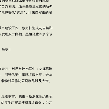
县的各项友好城市评价指标持续提
与自然和谐、绿色高质量发展的新型
虫屋等供“选居”，让来自安徽的游
城市建设工作，致力打造人与自然和
市发现东方白鹳、黑脸琵鹭等多个珍
生乐章！
展天际，村庄被环抱其中；临溪靠田
生……围绕优美生态环境做文章，金华
，带动村里作坊豆腐制品以及大米、
、经济财富。我市不断深化生态价值
，优质生态资源变成真金白银，为共