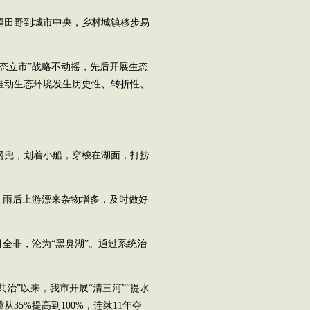
望田野到城市中央，乡村城镇移步易
态立市”战略不动摇，先后开展生态
推动生态环境发生历史性、转折性、
网兜，划着小船，穿梭在湖面，打捞
，雨后上游漂来杂物增多，及时做好
目全非，沦为“黑臭湖”。通过系统治
共治”以来，我市开展“清三河”“提水
35%提高到100%，连续11年夺