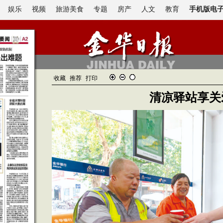
娱乐
视频
旅游美食
专题
房产
人文
教育
手机版电
收藏
推荐
打印
清凉驿站享关