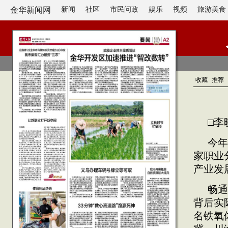
金华新闻网
新闻
社区
市民问政
娱乐
视频
旅游美食
收藏
推荐
□李
今年
家职业
产业发
畅通
背后实
名铁氧