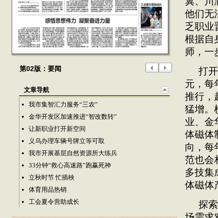
冀、川
他们无
乏职业
根据自
师，一
第02版：要闻
打开
元，每
文章导航
推行，
我市集智汇力服务“三农”
猛增。
金华开发区加速推进“智改数转”
业、金
让新职业打开新空间
体磁体
义乌办理车辆号牌立等可取
向，每
我市开展基层自然资源所大练兵
范也会
33分钟“救心高速路”跑赢死神
多技集
立秋时节 忙插秧
体磁体
体育用品热销
工会夏令营助成长
探索
场需求