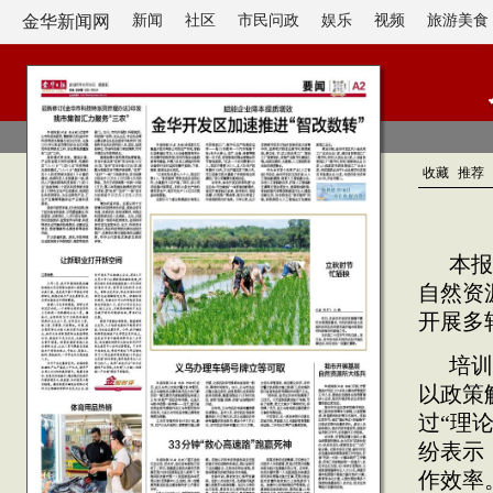
金华新闻网
新闻
社区
市民问政
娱乐
视频
旅游美食
收藏
推荐
本报
自然资
开展多
培训
以政策
过“理
纷表示
作效率