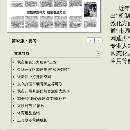
近年
出“机
效化方
通“市
网通办
第02版：要闻
专业人
常态化
文章导航
应用等
我市集智汇力服务“三农”
金华开发区加速推进“智改数转”
让新职业打开新空间
义乌办理车辆号牌立等可取
我市开展基层自然资源所大练兵
33分钟“救心高速路”跑赢死神
立秋时节 忙插秧
体育用品热销
工会夏令营助成长