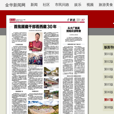
金华新闻网
新闻
社区
市民问政
娱乐
视频
旅游美食
版面导
第01
第02
第03
第04
第05
第06
第07
第08