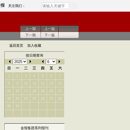
子报
关注我们：
上一期
上一版
下一期
下一版
返回首页
加入收藏
按日期查询
日
一
二
三
四
五
六
1
2
3
4
5
6
7
8
9
10
11
12
13
14
15
16
17
18
19
20
21
22
23
24
25
26
27
28
29
30
金报集团系列报刊