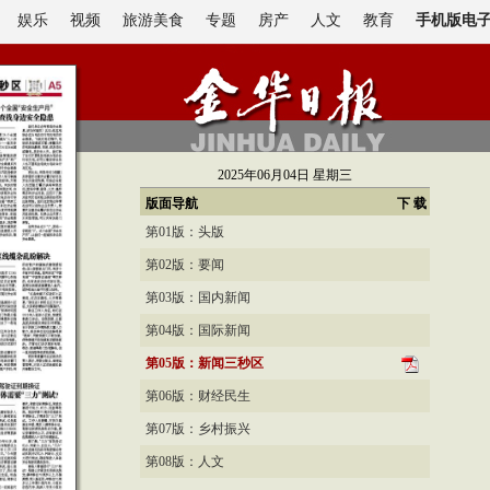
娱乐
视频
旅游美食
专题
房产
人文
教育
手机版电
2025年06月04日
星期三
版面导航
下 载
第01版：头版
第02版：要闻
第03版：国内新闻
第04版：国际新闻
第05版：新闻三秒区
第06版：财经民生
第07版：乡村振兴
第08版：人文